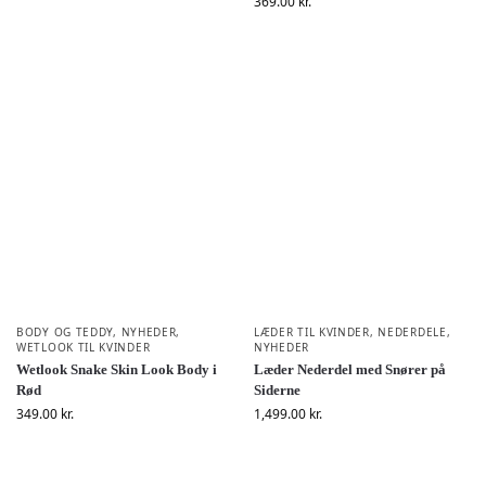
369.00
kr.
BODY OG TEDDY
,
NYHEDER
,
LÆDER TIL KVINDER
,
NEDERDELE
,
WETLOOK TIL KVINDER
NYHEDER
Wetlook Snake Skin Look Body i
Læder Nederdel med Snører på
Rød
Siderne
349.00
kr.
1,499.00
kr.