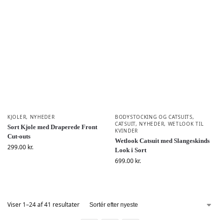
KJOLER
,
NYHEDER
BODYSTOCKING OG CATSUITS
,
CATSUIT
,
NYHEDER
,
WETLOOK TIL
Sort Kjole med Draperede Front
KVINDER
Cut-outs
Wetlook Catsuit med Slangeskinds
299.00
kr.
Look i Sort
699.00
kr.
Viser 1–24 af 41 resultater