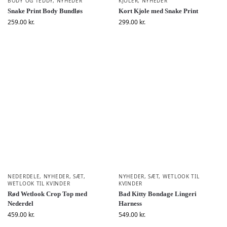
BODY OG TEDDY
,
NYHEDER
KJOLER
,
NYHEDER
Snake Print Body Bundløs
Kort Kjole med Snake Print
259.00
kr.
299.00
kr.
NEDERDELE
,
NYHEDER
,
SÆT
,
NYHEDER
,
SÆT
,
WETLOOK TIL
WETLOOK TIL KVINDER
KVINDER
Rød Wetlook Crop Top med
Bad Kitty Bondage Lingeri
Nederdel
Harness
459.00
kr.
549.00
kr.