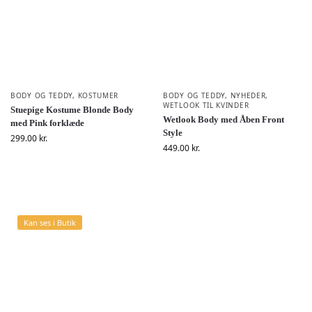
BODY OG TEDDY
,
KOSTUMER
BODY OG TEDDY
,
NYHEDER
,
WETLOOK TIL KVINDER
Stuepige Kostume Blonde Body
Wetlook Body med Åben Front
med Pink forklæde
Style
299.00
kr.
449.00
kr.
Kan ses i Butik