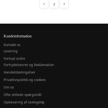
1
2
Kundeinformation
Kontakt os
Levering
Fortryd ordre
Fortrydelsesret og Reklamation
Handelsbetingelser
Privatlivspolitik og cookies
Om os
Ofte stillede spørgsmål
Opbevaring af sexlegetøj