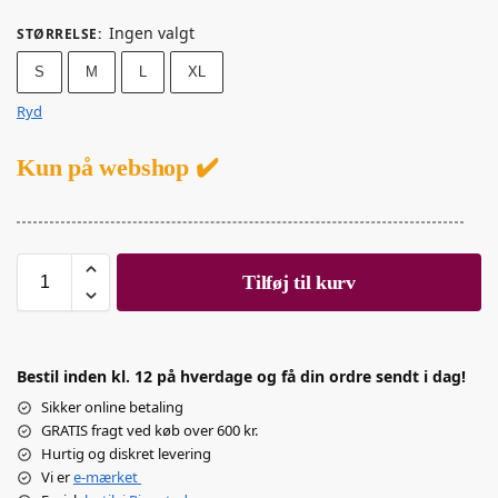
Ingen valgt
STØRRELSE
:
S
M
L
XL
Ryd
Kun på webshop ✔️
Tilføj til kurv
Bestil inden kl. 12 på hverdage og få din ordre sendt i dag!
Sikker online betaling
GRATIS fragt ved køb over 600 kr.
Hurtig og diskret levering
Vi er
e-mærket