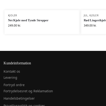
KJOLER
JUL
,
KJOLER
Net Kjole med Tynde Stropper
Rød Lingerikjol
249.00
kr.
349.00
kr.
Kundeinformation
Kontakt os
Levering
Fortryd ordre
Fortrydelsesret og Reklamation
Handelsbetingelser
Privatlivspolitik og cookies