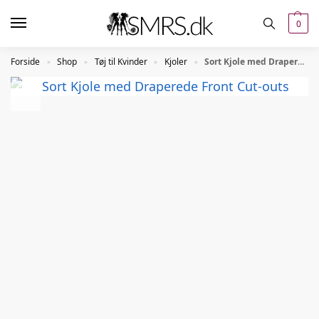
0
Forside
Shop
Tøj til Kvinder
Kjoler
Sort Kjole med Draperede Front Cut-outs
»
»
»
»