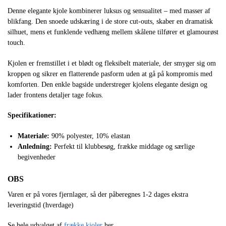
Denne elegante kjole kombinerer luksus og sensualitet – med masser af
blikfang. Den snoede udskæring i de store cut-outs, skaber en dramatisk
silhuet, mens et funklende vedhæng mellem skålene tilfører et glamourøst
touch.
Kjolen er fremstillet i et blødt og fleksibelt materiale, der smyger sig om
kroppen og sikrer en flatterende pasform uden at gå på kompromis med
komforten. Den enkle bagside understreger kjolens elegante design og
lader frontens detaljer tage fokus.
Specifikationer:
Materiale:
90% polyester, 10% elastan
Anledning:
Perfekt til klubbesøg, frække middage og særlige
begivenheder
OBS
Varen er på vores fjernlager, så der påberegnes 1-2 dages ekstra
leveringstid (hverdage)
Se hele udvalget af
frække kjoler
her