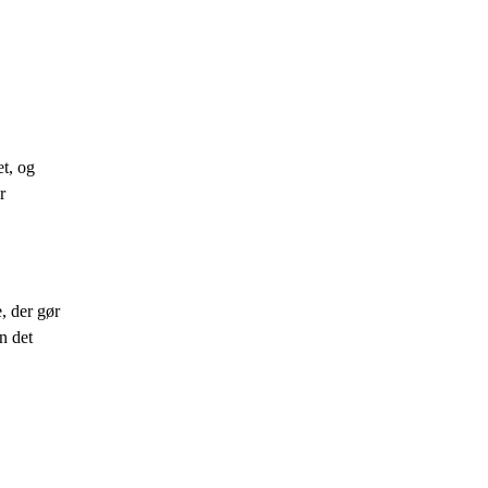
et, og
r
, der gør
n det