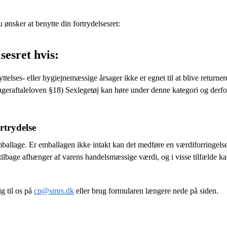
 ønsker at benytte din fortrydelsesret:
esret hvis:
telses- eller hygiejnemæssige årsager ikke er egnet til at blive returner
rugeraftaleloven §18) Sexlegetøj kan høre under denne kategori og derfo
rtrydelse
emballage. Er emballagen ikke intakt kan det medføre en værdiforringelse
 tilbage afhænger af varens handelsmæssige værdi, og i visse tilfælde ka
g til os på
cp@smrs.dk
eller brug formularen længere nede på siden.