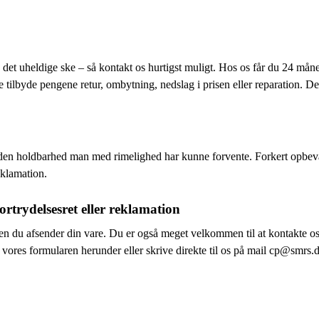
e det uheldige ske – så kontakt os hurtigst muligt. Hos os får du 24 mån
e tilbyde pengene retur, ombytning, nedslag i prisen eller reparation. De
t den holdbarhed man med rimelighed har kunne forvente. Forkert opbev
eklamation.
ortrydelsesret eller reklamation
nden du afsender din vare. Du er også meget velkommen til at kontakte os
a vores formularen herunder eller skrive direkte til os på mail cp@smrs.