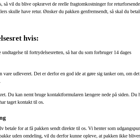
s, så vil du blive opkrævet de reelle fragtomkostninger for returforsende
llers skulle have retur. Ønsker du pakken genfremsendt, så skal du betal
sesret hvis:
 undtagelse til fortrydelsesretten, så har du som forbruger 14 dages
in vare udleveret. Det er derfor en god ide at gøre sig tanker om, om det
.
esret. Du kan nemt bruge kontaktformularen længere nede på siden. Du 
har taget kontakt til os.
ing
elv betale for at få pakken sendt direkte til os. Vi henter som udgangspu
n pakke uden omdeling, vil du derfor kunne opleve, at pakken ikke bliver