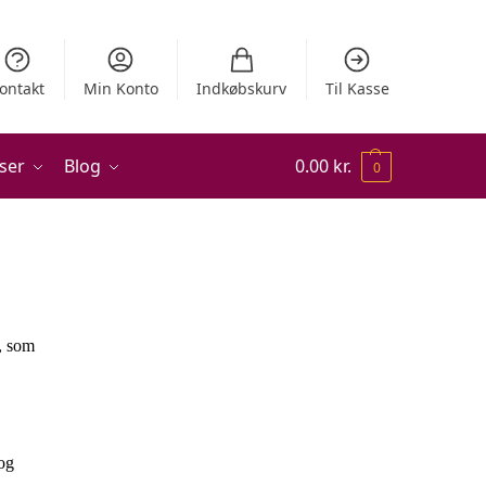
ontakt
Min Konto
Indkøbskurv
Til Kasse
ser
Blog
0.00
kr.
0
n, som
 og