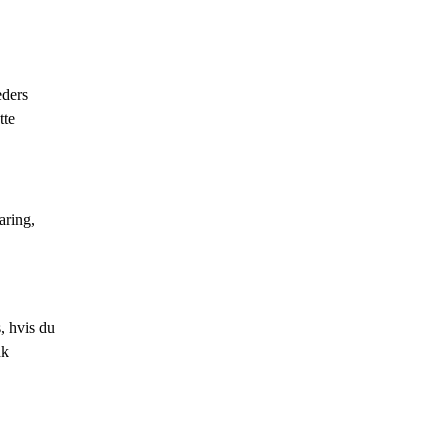
eders
tte
aring,
, hvis du
dk