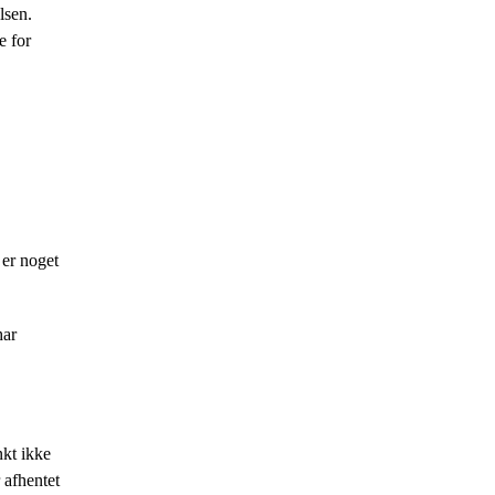
lsen.
e for
 er noget
har
nkt ikke
 afhentet