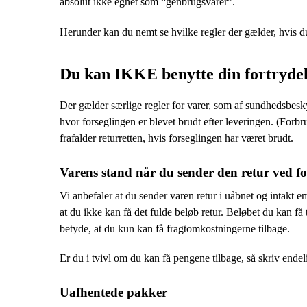
absolut ikke egnet som “genbrugsvarer”.
Herunder kan du nemt se hvilke regler der gælder, hvis du
Du kan IKKE benytte din fortrydels
Der gælder særlige regler for varer, som af sundhedsbeskyt
hvor forseglingen er blevet brudt efter leveringen. (Forb
frafalder returretten, hvis forseglingen har været brudt.
Varens stand når du sender den retur ved fo
Vi anbefaler at du sender varen retur i uåbnet og intakt 
at du ikke kan få det fulde beløb retur. Beløbet du kan få
betyde, at du kun kan få fragtomkostningerne tilbage.
Er du i tvivl om du kan få pengene tilbage, så skriv endeli
Uafhentede pakker