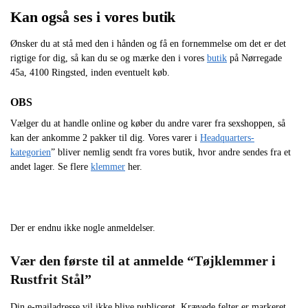
Kan også ses i vores butik
Ønsker du at stå med den i hånden og få en fornemmelse om det er det
rigtige for dig, så kan du se og mærke den i vores
butik
på Nørregade
45a, 4100 Ringsted, inden eventuelt køb.
OBS
Vælger du at handle online og køber du andre varer fra sexshoppen, så
kan der ankomme 2 pakker til dig. Vores varer i
Headquarters-
kategorien
” bliver nemlig sendt fra vores butik, hvor andre sendes fra et
andet lager. Se flere
klemmer
her.
Der er endnu ikke nogle anmeldelser.
Vær den første til at anmelde “Tøjklemmer i
Rustfrit Stål”
Din e-mailadresse vil ikke blive publiceret.
Krævede felter er markeret