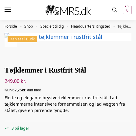
0
Forside
Shop
Specielt til dig
Headquarters Ringsted
Tøjklemmer i Rustfrit Stål
»
»
»
»
Kan ses i Butik
Tøjklemmer i Rustfrit Stål
249.00
kr.
Flotte og elegante brystvorteklemmer i rustfrit stål. Lad
tøjklemmerne intensivere fornemmelsen og lad vægten fra
stålet, give en pirrende tyngde.
3 på lager