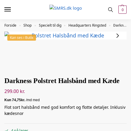
0
Forside
Shop
Specielt til dig
Headquarters Ringsted
Darkness Polstret Halsbånd med Kæde
»
»
»
»
Kan ses i Butik
Darkness Polstret Halsbånd med Kæde
299.00
kr.
Flot sort halsbånd med god komfort og flotte detaljer. Inklusiv
kædesnor
4 på lager