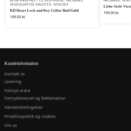
BDSM ANBEFALET TIL BEGYNDERE
,
HALSBÅND
,
HALSBÅND
,
HEAD
HEADQUARTERS RINGSTED
,
NYHEDER
Liebe Seele Vic
KD Heart Lock and Key Collar Rød/Guld
199.00
kr.
189.00
kr.
Kundeinformation
Kontakt os
Levering
Fortryd ordre
Fortrydelsesret og Reklamation
Handelsbetingelser
Privatlivspolitik og cookies
Om os