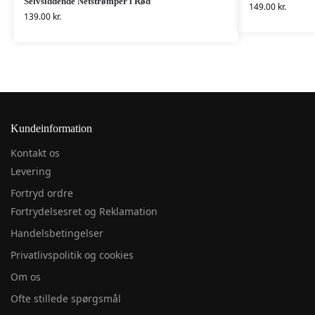
Selvsiddende Netstrømper i Rød
149.00
kr.
139.00
kr.
Kundeinformation
Kontakt os
Levering
Fortryd ordre
Fortrydelsesret og Reklamation
Handelsbetingelser
Privatlivspolitik og cookies
Om os
Ofte stillede spørgsmål