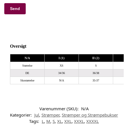
Oversigt
N/A
I (1)
II (2)
I
Størrelse
XS
S
DE
34/36
36/38
Skostørrelse
N/A
35-37
Varenummer (SKU):
N/A
Kategorier:
Jul
,
Strømper
,
Strømper og Strømpebukser
Tags:
L
,
M
,
S
,
XL
,
XXL
,
XXXL
,
XXXXL