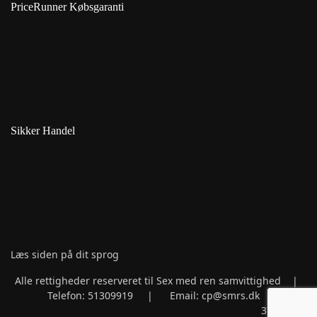
PriceRunner Købsgaranti
Sikker Handel
Læs siden på dit sprog
Alle rettigheder reserveret til Sex med ren samvittighed |
Telefon: 51309919 | Email: cp@smrs.dk | CVR:
37998133