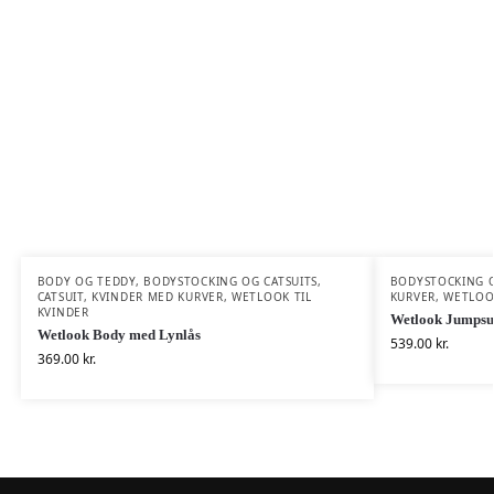
BODY OG TEDDY
,
BODYSTOCKING OG CATSUITS
,
BODYSTOCKING O
CATSUIT
,
KVINDER MED KURVER
,
WETLOOK TIL
KURVER
,
WETLOOK
KVINDER
Wetlook Jumpsui
Wetlook Body med Lynlås
539.00
kr.
369.00
kr.