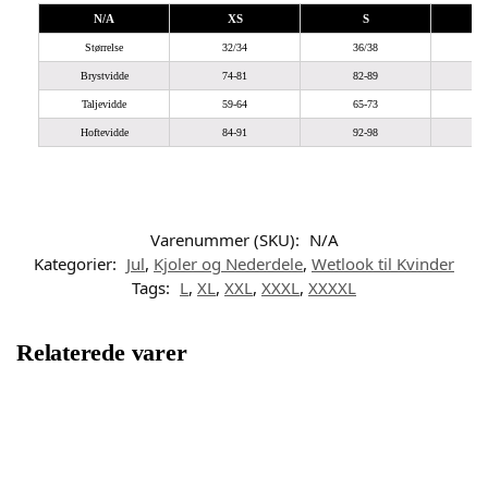
N/A
XS
S
Størrelse
32/34
36/38
Brystvidde
74-81
82-89
Taljevidde
59-64
65-73
Hoftevidde
84-91
92-98
9
Varenummer (SKU):
N/A
Kategorier:
Jul
,
Kjoler og Nederdele
,
Wetlook til Kvinder
Tags:
L
,
XL
,
XXL
,
XXXL
,
XXXXL
Relaterede varer