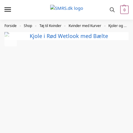
0
Forside
Shop
Tøj til Kvinder
Kvinder med Kurver
Kjoler og Nederdele
»
»
»
»