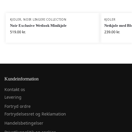
KJOLER
,
NOIR LINGERI COLLECTION
KJOLER
Noir Exclusive Wetlook Minikjole
Netkjole med Bl
519.00
kr.
239.00
kr.
Kundeinformation
Kontakt os
Levering
Fortryd ordre
Fortrydelsesret og Reklamation
Handelsbetingelser