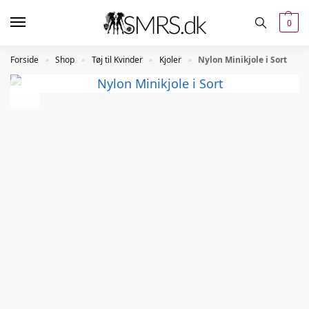
0
Forside
Shop
Tøj til Kvinder
Kjoler
Nylon Minikjole i Sort
»
»
»
»