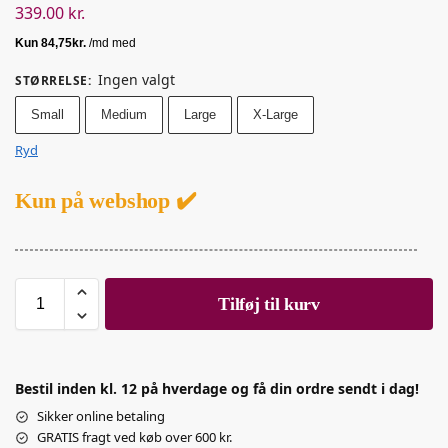
339.00
kr.
Ingen valgt
STØRRELSE
:
Small
Medium
Large
X-Large
Ryd
Kun på webshop ✔️
Tilføj til kurv
Bestil inden kl. 12 på hverdage og få din ordre sendt i dag!
Sikker online betaling
GRATIS fragt ved køb over 600 kr.