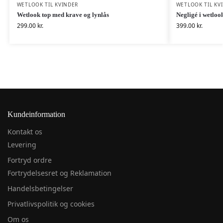
WETLOOK TIL KVINDER
WETLOOK TIL KV
Wetlook top med krave og lynlås
Negligé i wetlo
299.00
kr.
399.00
kr.
Kundeinformation
Kontakt os
Levering
Fortryd ordre
Fortrydelsesret og Reklamation
Handelsbetingelser
Privatlivspolitik og cookies
Om os