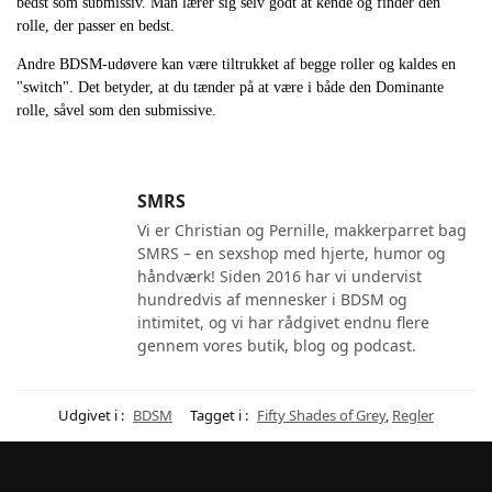
bedst som submissiv. Man lærer sig selv godt at kende og finder den
rolle, der passer en bedst.
Andre BDSM-udøvere kan være tiltrukket af begge roller og kaldes en
"switch". Det betyder, at du tænder på at være i både den Dominante
rolle, såvel som den submissive.
SMRS
Vi er Christian og Pernille, makkerparret bag
SMRS – en sexshop med hjerte, humor og
håndværk! Siden 2016 har vi undervist
hundredvis af mennesker i BDSM og
intimitet, og vi har rådgivet endnu flere
gennem vores butik, blog og podcast.
Udgivet i :
BDSM
Tagget i :
Fifty Shades of Grey
,
Regler