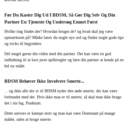
Før Du Kaster Dig Ud I BDSM, Så Gør Dig Selv Og Din
Partner En Tjeneste Og Undersøg Emnet Først
Hvilke ting findes der? Hvordan bruges de? og hvad skal jeg være
opmærksom på? Måske lærer du nogle nye ord og finder nogle gode tips
og tricks til begyndere.
Del meget gerne din viden med din partner. Det kan være en god
indledning til at lave jeres spilleregler og lære din partner at kende på en
hel ny måde.
BDSM Behøver Ikke Involvere Smerte...
... og ikke alle der er til BDSM nyder den søde smerte, der kan være
forbundet med det. Hvis ikke man er til smerte, så skal man ikke bruge
det i sin leg. Punktum.
Dette univers er kæmpe stort og man kan være Dominant på mange
måder, uden at bruge smerte.