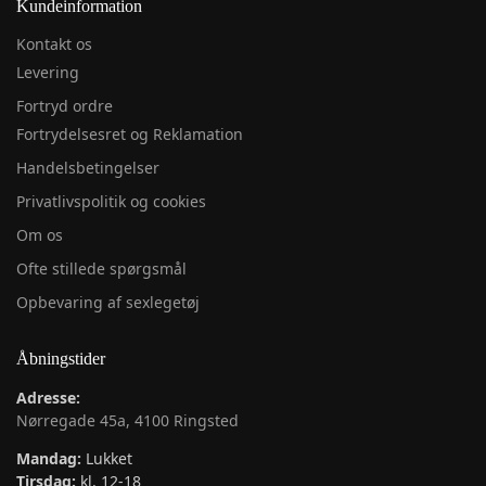
Kundeinformation
Kontakt os
Levering
Fortryd ordre
Fortrydelsesret og Reklamation
Handelsbetingelser
Privatlivspolitik og cookies
Om os
Ofte stillede spørgsmål
Opbevaring af sexlegetøj
Åbningstider
Adresse:
Nørregade 45a, 4100 Ringsted
Mandag:
Lukket
Tirsdag:
kl. 12-18