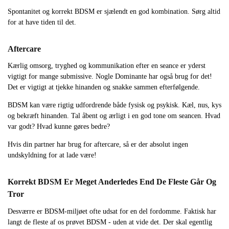
Spontanitet og korrekt BDSM er sjælendt en god kombination. Sørg altid
for at have tiden til det.
Aftercare
Kærlig omsorg, tryghed og kommunikation efter en seance er yderst
vigtigt for mange submissive. Nogle Dominante har også brug for det!
Det er vigtigt at tjekke hinanden og snakke sammen efterfølgende.
BDSM kan være rigtig udfordrende både fysisk og psykisk. Kæl, nus, kys
og bekræft hinanden. Tal åbent og ærligt i en god tone om seancen. Hvad
var godt? Hvad kunne gøres bedre?
Hvis din partner har brug for aftercare, så er der absolut ingen
undskyldning for at lade være!
Korrekt BDSM Er Meget Anderledes End De Fleste Går Og
Tror
Desværre er BDSM-miljøet ofte udsat for en del fordomme. Faktisk har
langt de fleste af os prøvet BDSM - uden at vide det. Der skal egentlig