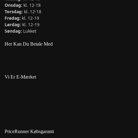
Onsdag:
kl. 12-18
Torsdag:
kl. 12-18
Fredag:
kl. 12-19
Lørdag:
kl. 12-19
Søndag:
Lukket
Her Kan Du Betale Med
Vi Er E-Mærket
PriceRunner Købsgaranti