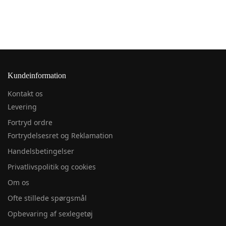
Kundeinformation
Kontakt os
Levering
Fortryd ordre
Fortrydelsesret og Reklamation
Handelsbetingelser
Privatlivspolitik og cookies
Om os
Ofte stillede spørgsmål
Opbevaring af sexlegetøj