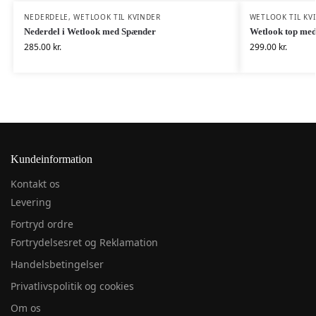
NEDERDELE
,
WETLOOK TIL KVINDER
WETLOOK TIL KV
Nederdel i Wetlook med Spænder
Wetlook top med
285.00
kr.
299.00
kr.
Kundeinformation
Kontakt os
Levering
Fortryd ordre
Fortrydelsesret og Reklamation
Handelsbetingelser
Privatlivspolitik og cookies
Om os