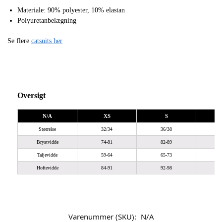
Materiale: 90% polyester, 10% elastan
Polyuretanbelægning
Se flere
catsuits her
Oversigt
N/A
XS
S
Størrelse
32/34
36/38
Brystvidde
74-81
82-89
Taljevidde
59-64
65-73
Hoftevidde
84-91
92-98
9
Varenummer (SKU):
N/A