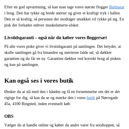
Efter en god opvarmning, så kan man tage vores største flogger
Balthazar
i brug. Den har tykke og brede snerter og giver et kraftigt tryk i ballen.
Den er så kraftig, så personen der modtager smækket vil rykke på sig. En
pisk der forkæler enhver muskelsmerte-elsker.
Livstidsgaranti – også når du køber vores floggersæt
På alle vores piske giver vi livstidsgaranti på samlingen. Det betyder, at
skulle samlingen gå fra hinanden og snerterne falde ud, så dækker
garantien og du får en ny. Garantien dækker ved korrekt brug af pisken
og kun på samlingen.
Kan også ses i vores butik
Ønsker du at stå med den i hånden og få en fornemmelse om det er det
rigtige for dig, så kan du se og mærke den i vores
butik
på Nørregade
45a, 4100 Ringsted, inden eventuelt køb.
OBS
Vælger du at handle online og køber du andre varer fra sexshoppen, så