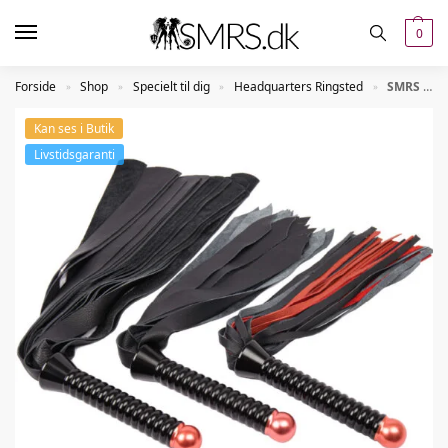
0
Forside
Shop
Specielt til dig
Headquarters Ringsted
SMRS Floggersæt – Supreme
»
»
»
»
Kan ses i Butik
Livstidsgaranti