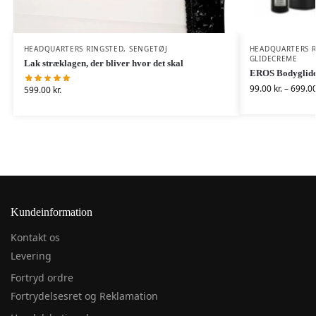
HEADQUARTERS RINGSTED
,
SENGETØJ
HEADQUARTERS 
GLIDECREME
Lak stræklagen, der bliver hvor det skal
EROS Bodyglide
99.00
kr.
–
699.0
599.00
kr.
Kundeinformation
Kontakt os
Levering
Fortryd ordre
Fortrydelsesret og Reklamation