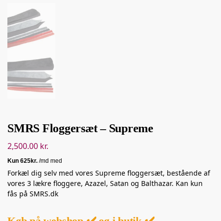
SMRS Floggersæt – Supreme
2,500.00
kr.
Forkæl dig selv med vores Supreme floggersæt, bestående af
vores 3 lækre floggere, Azazel, Satan og Balthazar. Kan kun
fås på SMRS.dk
Køb på webshop ✔️ og i butik ✔️