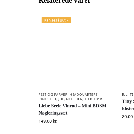
Relaterede varer
Kan ses i Butik
FEST OG FARVER
,
HEADQUARTERS
JUL
,
T
RINGSTED
,
JUL
,
NYHEDER
,
TILBEHØR
Titty 
Liebe Seele Vinrød – Mini BDSM
klist
Nøgleringssæt
80.00
149.00
kr.