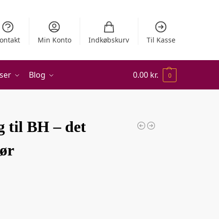
ontakt
Min Konto
Indkøbskurv
Til Kasse
ser
Blog
0.00
kr.
0
g til BH – det
hør