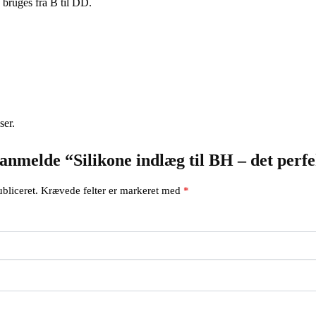
 bruges fra B til DD.
ser.
 anmelde “Silikone indlæg til BH – det perfe
bliceret.
Krævede felter er markeret med
*