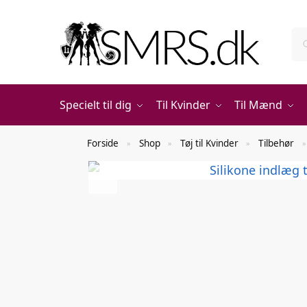
Specielt til dig
Til Kvinder
Til Mænd
Forside
Shop
Tøj til Kvinder
Tilbehør
»
»
»
»