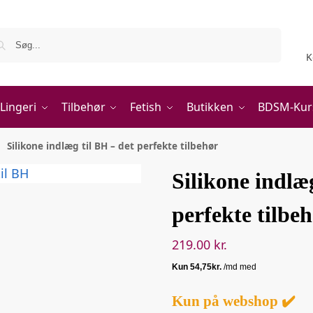
Søg
K
Lingeri
Tilbehør
Fetish
Butikken
BDSM-Kur
Silikone indlæg til BH – det perfekte tilbehør
Silikone indlæ
perfekte tilbe
219.00
kr.
Kun på webshop ✔️