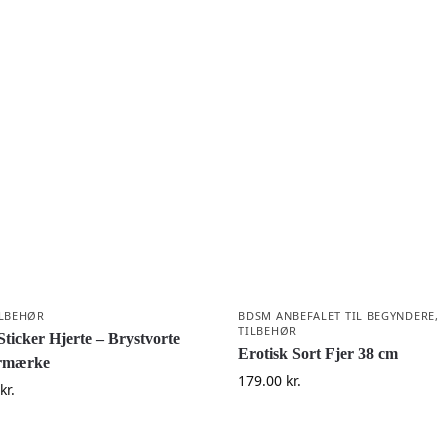
ILBEHØR
BDSM ANBEFALET TIL BEGYNDERE
,
TILBEHØR
Sticker Hjerte – Brystvorte
Erotisk Sort Fjer 38 cm
ermærke
179.00
kr.
kr.