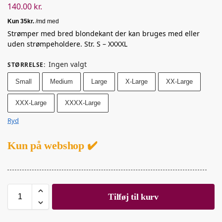
140.00
kr.
Strømper med bred blondekant der kan bruges med eller
uden strømpeholdere. Str. S – XXXXL
Ingen valgt
STØRRELSE
:
Small
Medium
Large
X-Large
XX-Large
XXX-Large
XXXX-Large
Ryd
Kun på webshop ✔️
Tilføj til kurv