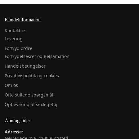
Kundeinformation
Kontakt os
Levering
Fortryd ordre
Fortrydelsesret og Reklamation
Handelsbetingelser
Privatlivspolitik og cookies
Om os
Ofte stillede spørgsmål
Opbevaring af sexlegetøj
Åbningstider
Adresse:
Nørregade 45a, 4100 Ringsted