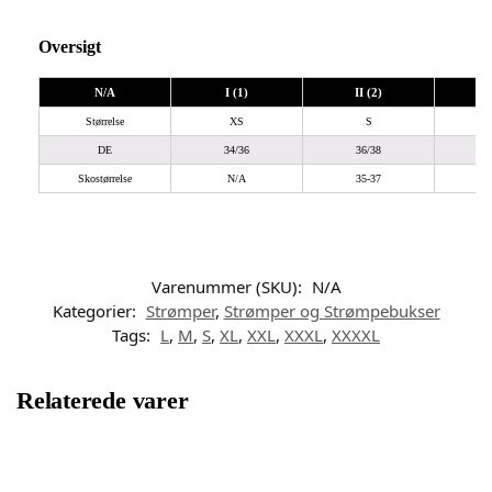
Oversigt
N/A
I (1)
II (2)
I
Størrelse
XS
S
DE
34/36
36/38
Skostørrelse
N/A
35-37
Varenummer (SKU):
N/A
Kategorier:
Strømper
,
Strømper og Strømpebukser
Tags:
L
,
M
,
S
,
XL
,
XXL
,
XXXL
,
XXXXL
Relaterede varer