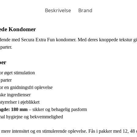
Beskrivelse
Brand
pede Kondomer
ende med Secura Extra Fun kondomer. Med deres knoppede tekstur give
parter.
per
or øget stimulation
parter
or en gnidningsfri oplevelse
ke ingredienser
tyrrelser i øjeblikket
ngde: 180 mm
– sikker og behagelig pasform
mal hygiejne og bekvemmelighed
r mere intensitet og en stimulerende oplevelse. Fås i pakker med 12, 48 