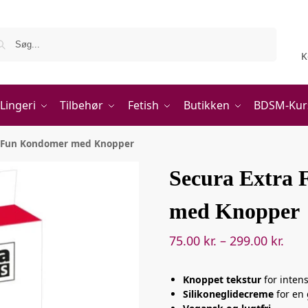
Søg
K
Lingeri
Tilbehør
Fetish
Butikken
BDSM-Kur
a Fun Kondomer med Knopper
Secura Extra
med Knopper
75.00
kr.
–
299.00
kr.
Knoppet tekstur
for intens
Silikoneglidecreme
for en 