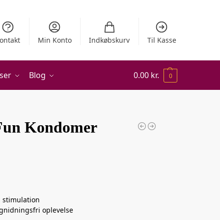
ontakt
Min Konto
Indkøbskurv
Til Kasse
ser
Blog
0.00
kr.
0
 Fun Kondomer
 stimulation
gnidningsfri oplevelse