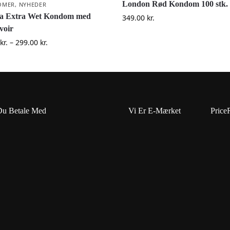
London Rød Kondom 100 stk.
OMER
,
NYHEDER
a Extra Wet Kondom med
349.00
kr.
voir
kr.
–
299.00
kr.
Du Betale Med
Vi Er E-Mærket
Price