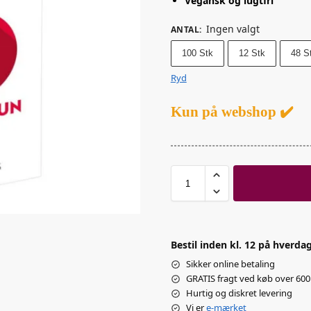
Vegansk og lugtfri
Ingen valgt
ANTAL
:
100 Stk
12 Stk
48 S
Ryd
Kun på webshop ✔️
Bestil inden kl. 12 på hverdag
Sikker online betaling
GRATIS fragt ved køb over 600 
Hurtig og diskret levering
Vi er
e-mærket