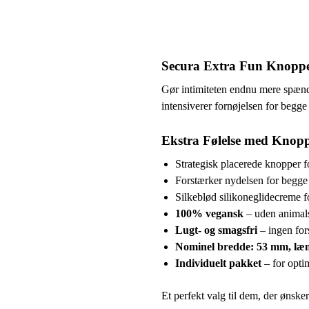
Secura Extra Fun Knop
Gør intimiteten endnu mere spænd
intensiverer fornøjelsen for begge 
Ekstra Følelse med Knop
Strategisk placerede knopper f
Forstærker nydelsen for begge 
Silkeblød silikoneglidecreme f
100% vegansk
– uden animals
Lugt- og smagsfri
– ingen fors
Nominel bredde: 53 mm, læ
Individuelt pakket
– for opti
Et perfekt valg til dem, der ønske