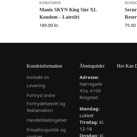
KONDOMER
KOND
Manix SKYN King Size XL
Secur
Kondom – Latexfri
Reser
189.00
kr.
75.00
Kundeinformation
Åbningstider
Her Kan 
Kontakt os
Adresse:
Nørregade
Levering
45a, 4100
Fortryd ordre
Ringsted
Fortrydelsesret og
Mandag:
Reklamation
Lukket
Handelsbetingelser
Tirsdag:
kl.
12-18
Privatlivspolitik og
Onsdag:
kl.
cookies