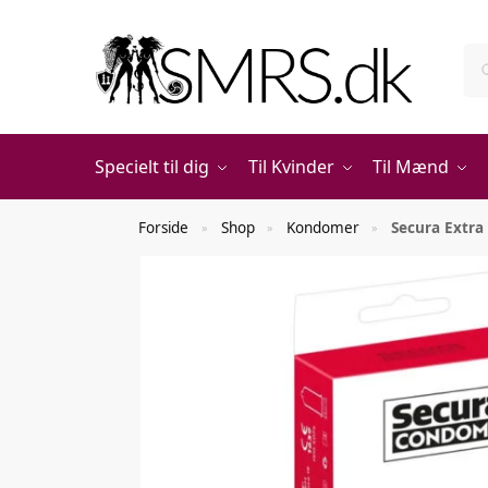
Specielt til dig
Til Kvinder
Til Mænd
Forside
Shop
Kondomer
Secura Extr
»
»
»