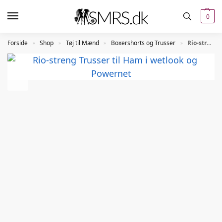
0
Forside
Shop
Tøj til Mænd
Boxershorts og Trusser
Rio-streng Trusser til Ham i wetlook og Powernet
»
»
»
»