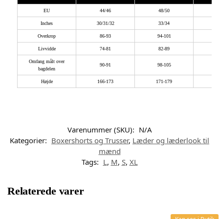
EU
44/46
48/50
Inches
30/31/32
33/34
Overkrop
86-93
94-101
1
Livvidde
74-81
82-89
Omfang målt over
90-91
98-105
1
bagdelen
Højde
166-173
171-179
1
Varenummer (SKU):
N/A
Kategorier:
Boxershorts og Trusser
,
Læder og læderlook til
mænd
Tags:
L
,
M
,
S
,
XL
Relaterede varer