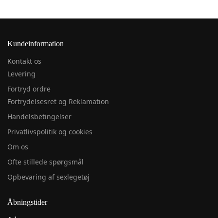
Kundeinformation
Kontakt os
Levering
Fortryd ordre
Fortrydelsesret og Reklamation
Handelsbetingelser
Privatlivspolitik og cookies
Om os
Ofte stillede spørgsmål
Opbevaring af sexlegetøj
Åbningstider