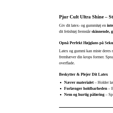
Pjur Cult Ultra Shine – S
Giv dit latex- og gummitøj en
int
dit fetishtøj fremstår
skinnende, gl
Opnå Perfekt Højglans på Sek
Latex og gummi kan miste deres n
fremhæver din krops former. Spray
overflade.
Beskytter & Plejer Dit Latex
Nærer materialet
– Holder la
Forlænger holdbarheden
– B
Nem og hurtig påføring
– Spr