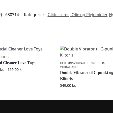
):
630314
Kategorier:
Glidecreme, Olie og Plejemidler
,
N
MIDLER
al Cleaner Love Toys
KLITORISVIBRATOR
,
NYHEDER
,
VIBRATORER
kr.
–
169.00
kr.
Double Vibrator til G-punkt o
Klitoris
549.00
kr.