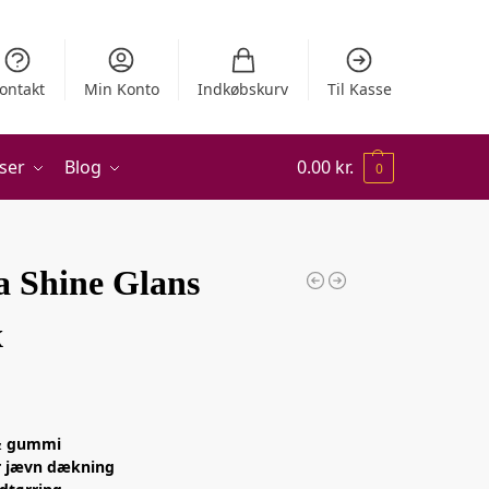
ontakt
Min Konto
Indkøbskurv
Til Kasse
ser
Blog
0.00
kr.
0
a Shine Glans
x
 & gummi
r jævn dækning