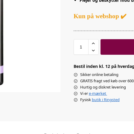
Plejer og beskytter mod u
Kun på webshop ✔️
Bestil inden kl. 12 på hverdag
Sikker online betaling
GRATIS fragt ved køb over 600 
Hurtig og diskret levering
Vi er
e-mærket
Fysisk
butik i Ringsted