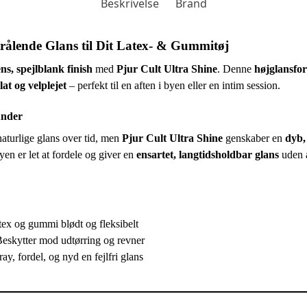
Beskrivelse
Brand
trålende Glans til Dit Latex- & Gummitøj
ens, spejlblank finish
med
Pjur Cult Ultra Shine
. Denne
højglansfo
at og velplejet
– perfekt til en aften i byen eller en intim session.
under
aturlige glans over tid, men
Pjur Cult Ultra Shine
genskaber en
dyb,
en er let at fordele og giver en
ensartet, langtidsholdbar glans
uden a
tex og gummi blødt og fleksibelt
eskytter mod udtørring og revner
ay, fordel, og nyd en fejlfri glans