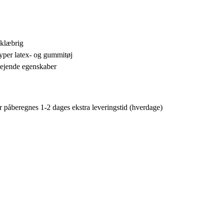
-klæbrig
 typer latex- og gummitøj
lejende egenskaber
er påberegnes 1-2 dages ekstra leveringstid (hverdage)