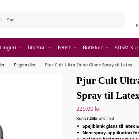
Søg
K
Lingeri
Tilbehør
Fetish
Butikken
BDSM-Kur
ler
Plejemidler
Pjur Cult Ultra Shine Glans Spray til Latex
»
»
Pjur Cult Ultr
Spray til Late
229.00
kr.
Spejlblank glans til latex
Nem spray-applikation fo