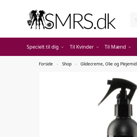
Specielt til dig
Til Kvinder
Til Mænd
Forside
Shop
Glidecreme, Olie og Plejemid
»
»