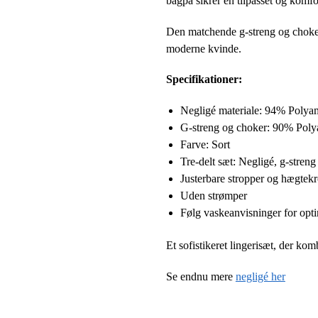
bagpå sikrer en tilpasset og komf
Den matchende g-streng og choker m
moderne kvinde.
Specifikationer:
Negligé materiale: 94% Polya
G-streng og choker: 90% Poly
Farve: Sort
Tre-delt sæt: Negligé, g-stren
Justerbare stropper og hægtek
Uden strømper
Følg vaskeanvisninger for opt
Et sofistikeret lingerisæt, der ko
Se endnu mere
negligé her