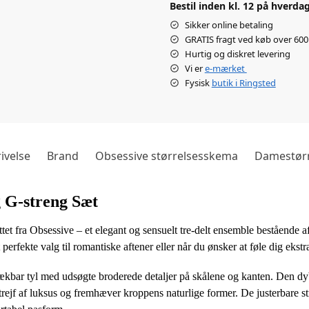
Bestil inden kl. 12 på hverdag
Sikker online betaling
GRATIS fragt ved køb over 600 
Hurtig og diskret levering
Vi er
e-mærket
Fysisk
butik i Ringsted
ivelse
Brand
Obsessive størrelsesskema
Damestørr
g G-streng Sæt
ttet fra Obsessive – et elegant og sensuelt tre-delt ensemble bestående
 perfekte valg til romantiske aftener eller når du ønsker at føle dig ekst
strækbar tyl med udsøgte broderede detaljer på skålene og kanten. Den 
 strejf af luksus og fremhæver kroppens naturlige former. De justerbare