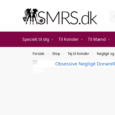
Specielt til dig
Til Kvinder
Til Mænd
Forside
Shop
Tøj til Kvinder
Negligé og
»
»
»