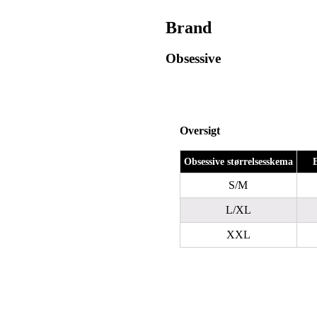
Brand
Obsessive
Oversigt
Obsessive størrelsesskema
S/M
L/XL
XXL