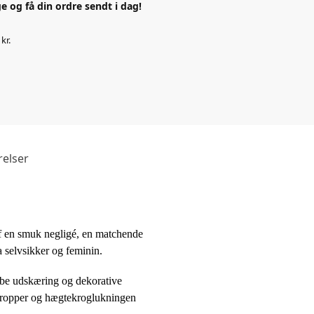
e og få din ordre sendt i dag!
kr.
elser
 af en smuk negligé, en matchende
ra selvsikker og feminin.
dybe udskæring og dekorative
 stropper og hægtekroglukningen