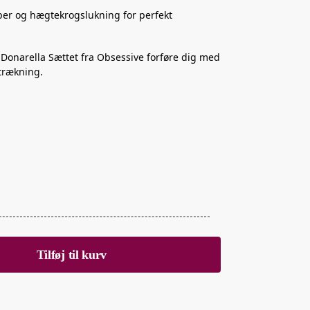
per og hægtekrogslukning for perfekt
 Donarella Sættet fra Obsessive forføre dig med
ltrækning.
Tilføj til kurv