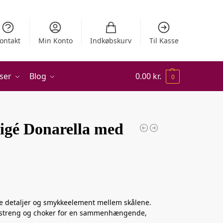
ontakt
Min Konto
Indkøbskurv
Til Kasse
ser
Blog
0.00
kr.
0
ligé Donarella med
 detaljer og smykkeelement mellem skålene.
-streng og choker for en sammenhængende,