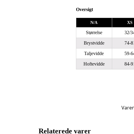
Oversigt
N/A
XS
Størrelse
32/3
Brystvidde
74-8
Taljevidde
59-6
Hoftevidde
84-9
Vare
Relaterede varer