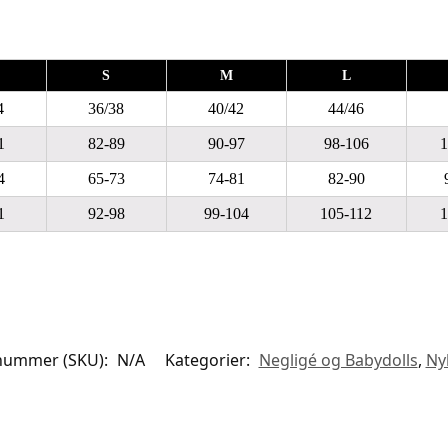
S
M
L
4
36/38
40/42
44/46
1
82-89
90-97
98-106
1
4
65-73
74-81
82-90
1
92-98
99-104
105-112
1
nummer (SKU):
N/A
Kategorier:
Negligé og Babydolls
,
Ny