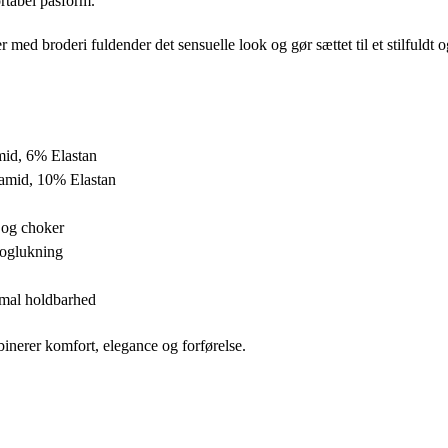
ortabel pasform.
ed broderi fuldender det sensuelle look og gør sættet til et stilfuldt o
mid, 6% Elastan
amid, 10% Elastan
g og choker
roglukning
imal holdbarhed
mbinerer komfort, elegance og forførelse.