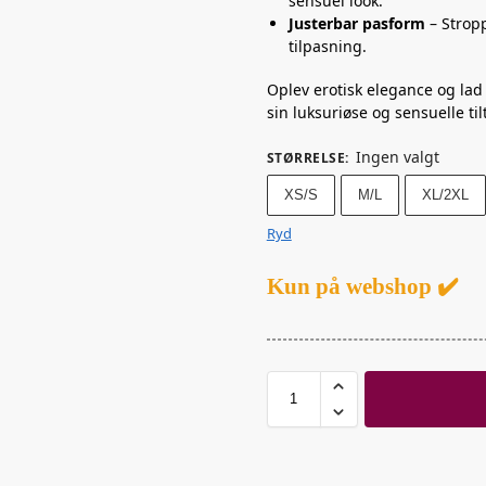
sensuel look.
Justerbar pasform
– Strop
tilpasning.
Oplev erotisk elegance og lad
sin luksuriøse og sensuelle ti
Ingen valgt
STØRRELSE
:
XS/S
M/L
XL/2XL
Ryd
Kun på webshop ✔️