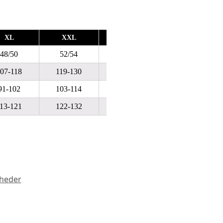
XL
XXL
XXXL
XXXXL
48/50
52/54
56/58
60/62
07-118
119-130
131-142
143-154
91-102
103-114
115-128
129-140
13-121
122-132
133-144
145-156
heder