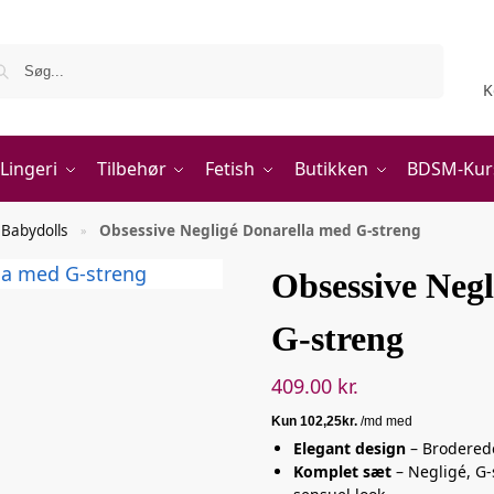
Søg
K
Lingeri
Tilbehør
Fetish
Butikken
BDSM-Kur
 Babydolls
Obsessive Negligé Donarella med G-streng
»
Obsessive Neg
G-streng
409.00
kr.
Elegant design
– Broderede
Komplet sæt
– Negligé, G