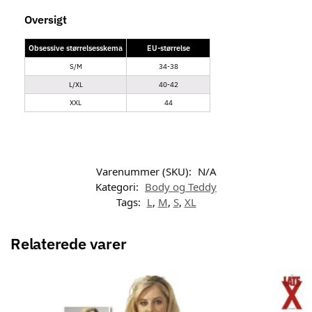
Oversigt
Obsessive størrelsesskema
EU-størrelse
S/M
34-38
L/XL
40-42
XXL
44
Varenummer (SKU):
N/A
Kategori:
Body og Teddy
Tags:
L
,
M
,
S
,
XL
Relaterede varer