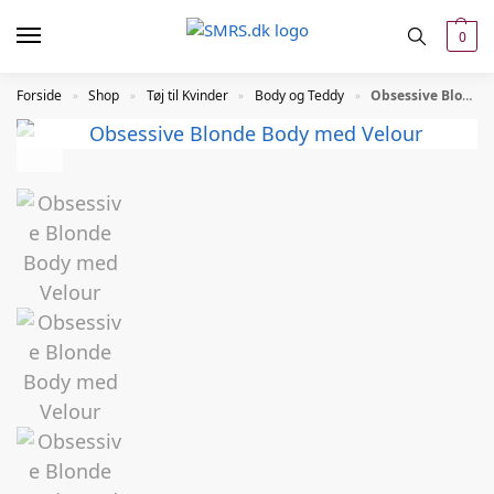
0
Forside
Shop
Tøj til Kvinder
Body og Teddy
Obsessive Blonde Body med Velour
»
»
»
»