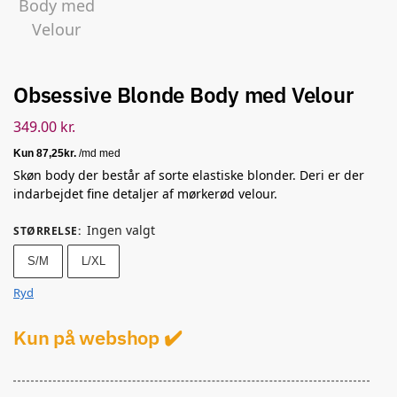
Obsessive Blonde Body med Velour
349.00
kr.
Skøn body der består af sorte elastiske blonder. Deri er der
indarbejdet fine detaljer af mørkerød velour.
Ingen valgt
STØRRELSE
:
S/M
L/XL
Ryd
Kun på webshop ✔️