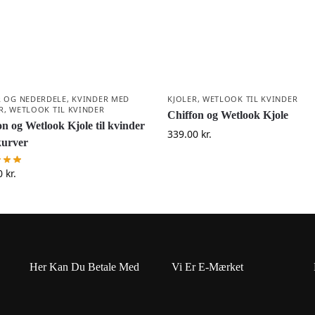
R OG NEDERDELE
,
KVINDER MED
KJOLER
,
WETLOOK TIL KVINDER
R
,
WETLOOK TIL KVINDER
Chiffon og Wetlook Kjole
on og Wetlook Kjole til kvinder
339.00
kr.
urver
0
kr.
Her Kan Du Betale Med
Vi Er E-Mærket