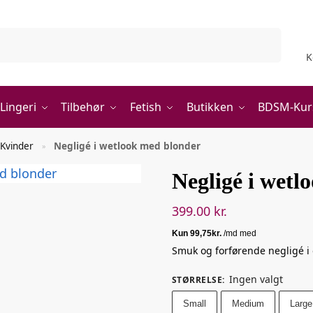
Søg
K
Lingeri
Tilbehør
Fetish
Butikken
BDSM-Kur
 Kvinder
Negligé i wetlook med blonder
»
Negligé i wetl
399.00
kr.
Smuk og forførende negligé i 
Ingen valgt
STØRRELSE
:
Small
Medium
Large