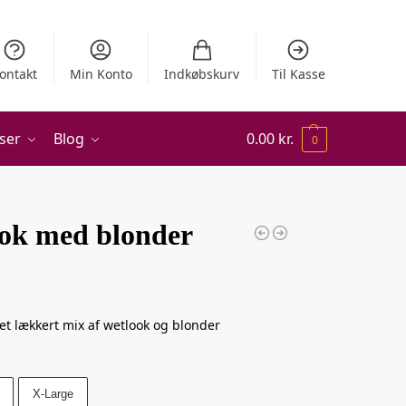
ontakt
Min Konto
Indkøbskurv
Til Kasse
ser
Blog
0.00
kr.
0
ook med blonder
et lækkert mix af wetlook og blonder
X-Large