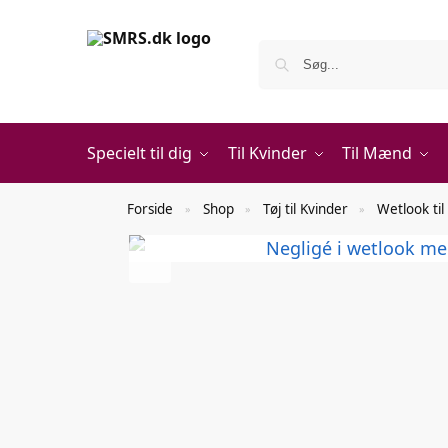
Specielt til dig
Til Kvinder
Til Mænd
Forside
Shop
Tøj til Kvinder
Wetlook til
»
»
»