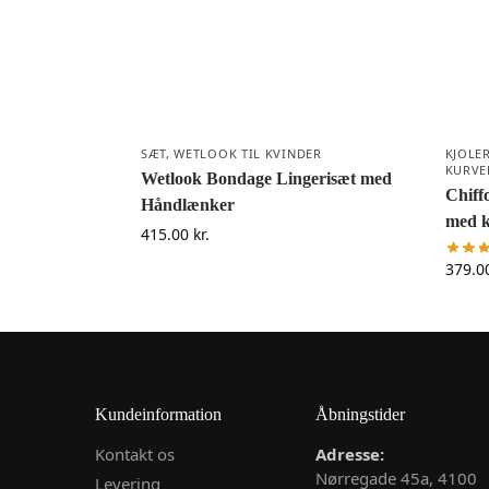
SÆT
,
WETLOOK TIL KVINDER
KJOLE
KURVE
Wetlook Bondage Lingerisæt med
Chiff
Håndlænker
med k
415.00
kr.
379.0
Kundeinformation
Åbningstider
Kontakt os
Adresse:
Nørregade 45a, 4100
Levering