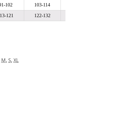
91-102
103-114
115-128
129-140
13-121
122-132
133-144
145-156
,
M
,
S
,
XL