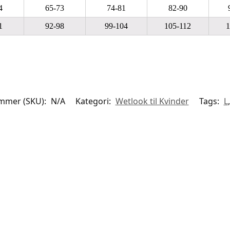
4
65-73
74-81
82-90
1
92-98
99-104
105-112
1
mmer (SKU):
N/A
Kategori:
Wetlook til Kvinder
Tags:
L