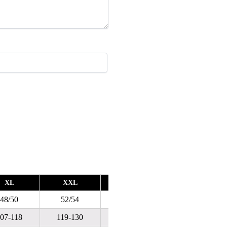
XL
XXL
XXXL
XXXXL
48/50
52/54
56/58
60/62
07-118
119-130
131-142
143-154