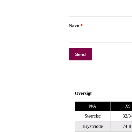
Navn
*
Oversigt
N/A
XS
Størrelse
32/3
Brystvidde
74-8