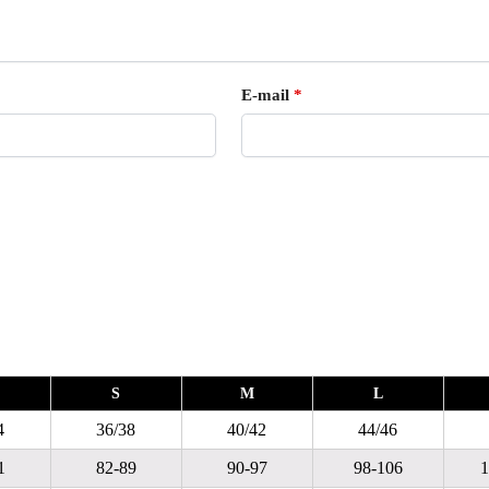
E-mail
*
S
M
L
4
36/38
40/42
44/46
1
82-89
90-97
98-106
1