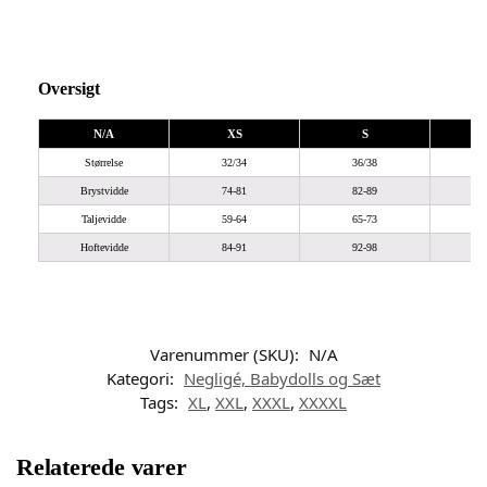
Oversigt
N/A
XS
S
Størrelse
32/34
36/38
Brystvidde
74-81
82-89
Taljevidde
59-64
65-73
Hoftevidde
84-91
92-98
9
Varenummer (SKU):
N/A
Kategori:
Negligé, Babydolls og Sæt
Tags:
XL
,
XXL
,
XXXL
,
XXXXL
Relaterede varer