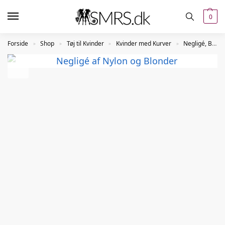
0
Forside
Shop
Tøj til Kvinder
Kvinder med Kurver
Negligé, Babydolls og Sæt
»
»
»
»