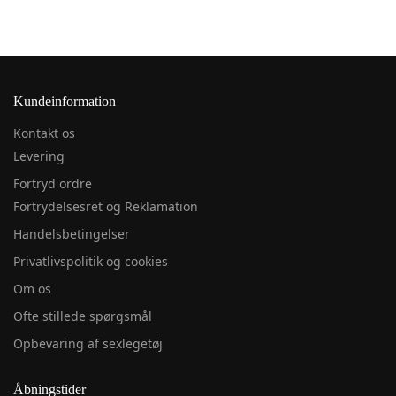
Kundeinformation
Kontakt os
Levering
Fortryd ordre
Fortrydelsesret og Reklamation
Handelsbetingelser
Privatlivspolitik og cookies
Om os
Ofte stillede spørgsmål
Opbevaring af sexlegetøj
Åbningstider