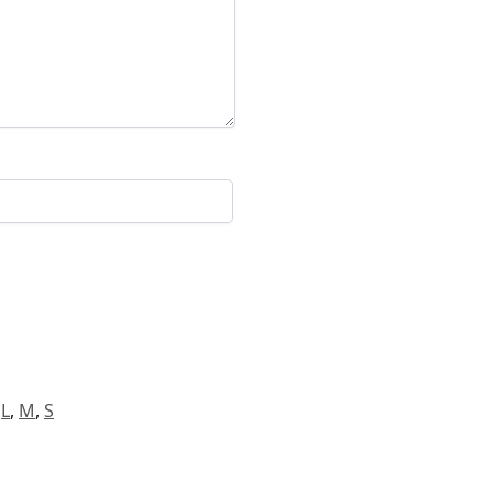
L
,
M
,
S