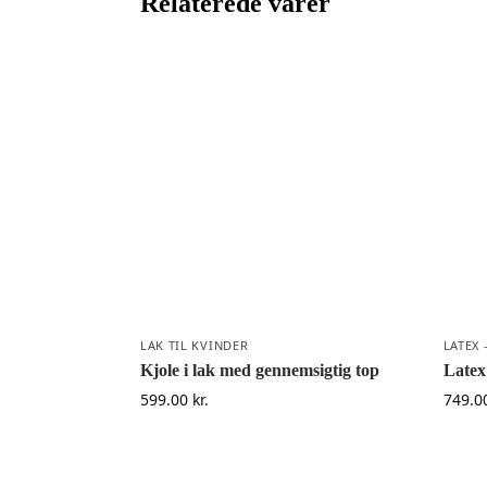
Relaterede varer
LAK TIL KVINDER
LATEX 
Kjole i lak med gennemsigtig top
Latex
599.00
kr.
749.0