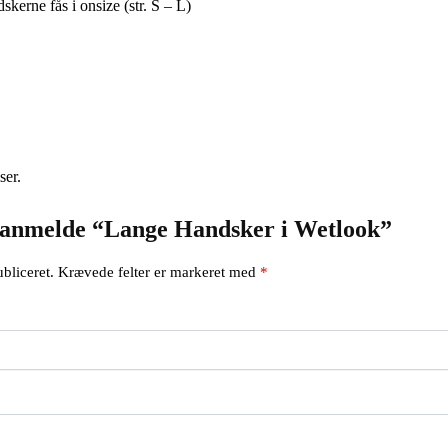
skerne fås i onsize (str. S – L)
ser.
at anmelde “Lange Handsker i Wetlook”
bliceret.
Krævede felter er markeret med
*