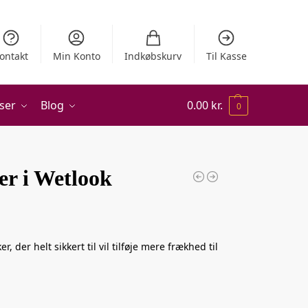
ontakt
Min Konto
Indkøbskurv
Til Kasse
ser
Blog
0.00
kr.
0
r i Wetlook
, der helt sikkert til vil tilføje mere frækhed til