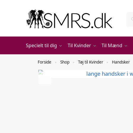
Specielt til dig
Til Kvinder
Til Mænd
Forside
Shop
Tøj til Kvinder
Handsker
»
»
»