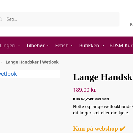
Søg
K
Lingeri
Tilbehør
Fetish
Butikken
BDSM-Kur
Lange Handsker i Wetlook
»
Lange Handske
189.00
kr.
Flotte og lange wetlookhandsker
dit lingerisæt eller din kjole.
Kun på webshop ✔️