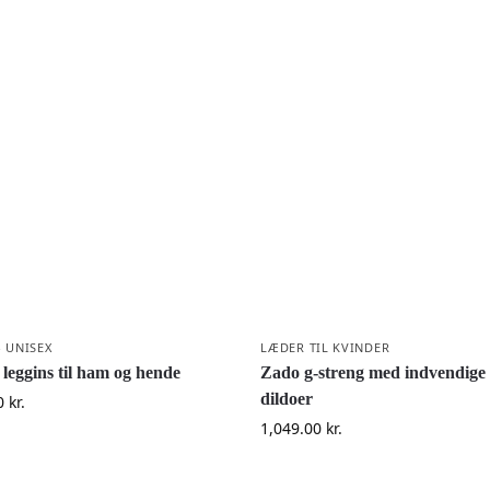
- UNISEX
LÆDER TIL KVINDER
 leggins til ham og hende
Zado g-streng med indvendige
dildoer
0
kr.
1,049.00
kr.