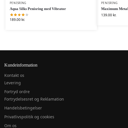
PENISRING
PENISRING
Aqua Silks Penisring med Vibrator
Maximum Metal 
139.00
kr.
189.00
kr.
Kundeinformation
Kontakt os
Levering
Fortryd ordre
Fortrydelsesret og Reklamation
Handelsbetingelser
Privatlivspolitik og cookies
Om os