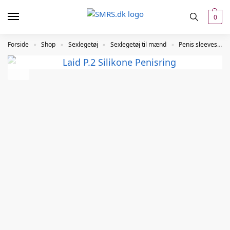
0
Forside
Shop
Sexlegetøj
Sexlegetøj til mænd
Penis sleeves
»
»
»
»