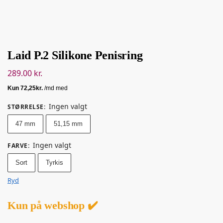
Laid P.2 Silikone Penisring
289.00
kr.
Ingen valgt
STØRRELSE
:
47 mm
51,15 mm
Ingen valgt
FARVE
:
Sort
Tyrkis
Ryd
Kun på webshop ✔️