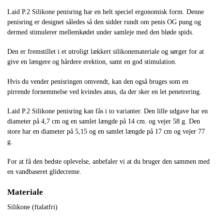
Laid P.2 Silikone penisring har en helt speciel ergonomisk form. Denne
penisring er designet således så den sidder rundt om penis OG pung og
dermed stimulerer mellemkødet under samleje med den bløde spids.
Den er fremstillet i et utroligt lækkert silikonemateriale og sørger for at
give en længere og hårdere erektion, samt en god stimulation.
Hvis du vender penisringen omvendt, kan den også bruges som en
pirrende fornemmelse ved kvindes anus, da der sker en let penetrering.
Laid P.2 Silikone penisring kan fås i to varianter. Den lille udgave har en
diameter på 4,7 cm og en samlet længde på 14 cm. og vejer 58 g. Den
store har en diameter på 5,15 og en samlet længde på 17 cm og vejer 77
g.
For at få den bedste oplevelse, anbefaler vi at du bruger den sammen med
en vandbaseret glidecreme.
Materiale
Silikone (ftalatfri)