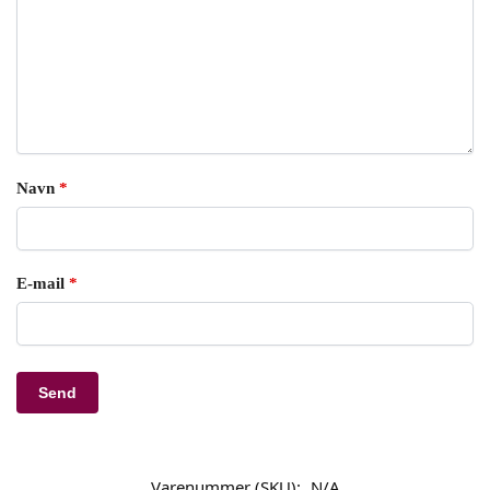
Navn
*
E-mail
*
Varenummer (SKU):
N/A