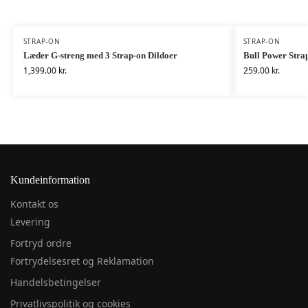
STRAP-ON
STRAP-ON
Læder G-streng med 3 Strap-on Dildoer
Bull Power Stra
1,399.00
kr.
259.00
kr.
Kundeinformation
Kontakt os
Levering
Fortryd ordre
Fortrydelsesret og Reklamation
Handelsbetingelser
Privatlivspolitik og cookies