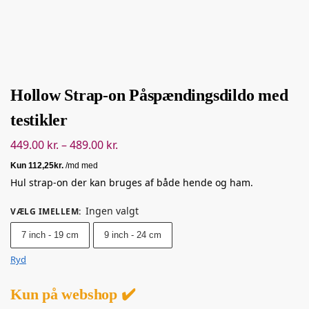
Hollow Strap-on Påspændingsdildo med
testikler
449.00
kr.
–
489.00
kr.
Hul strap-on der kan bruges af både hende og ham.
Ingen valgt
VÆLG IMELLEM
:
7 inch - 19 cm
9 inch - 24 cm
Ryd
Kun på webshop ✔️