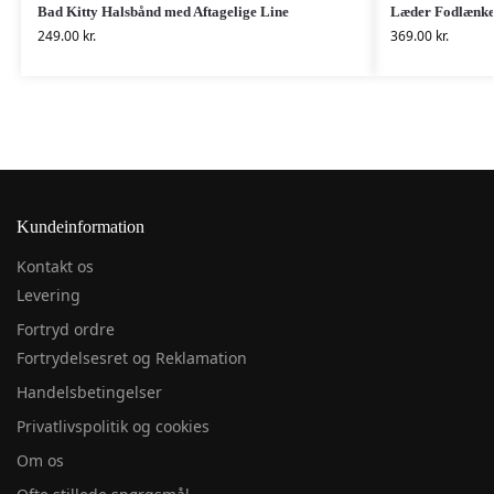
Bad Kitty Halsbånd med Aftagelige Line
Læder Fodlænk
249.00
kr.
369.00
kr.
Kundeinformation
Kontakt os
Levering
Fortryd ordre
Fortrydelsesret og Reklamation
Handelsbetingelser
Privatlivspolitik og cookies
Om os