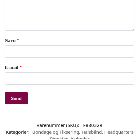
Navn
*
E-mail
*
Varenummer (SKU):
T-880329
Kategorier:
Bondage og Fiksering
,
Halsbånd
,
Headquarters
Ringsted
,
Nyheder