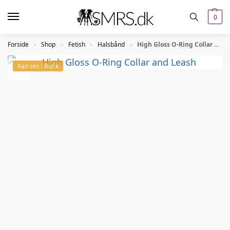
0
Forside
Shop
Fetish
Halsbånd
High Gloss O-Ring Collar and Leash – red
»
»
»
»
Kan ses i Butik