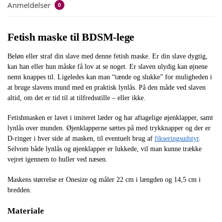
Anmeldelser
0
Fetish maske til BDSM-lege
Beløn eller straf din slave med denne fetish maske. Er din slave dygtig,
kan han eller hun måske få lov at se noget. Er slaven ulydig kan øjnene
nemt knappes til. Ligeledes kan man “tænde og slukke” for muligheden i
at bruge slavens mund med en praktisk lynlås. På den måde ved slaven
altid, om det er tid til at tilfredsstille – eller ikke.
Fetishmasken er lavet i imiteret læder og har aftagelige øjenklapper, samt
lynlås over munden. Øjenklapperne sættes på med trykknapper og der er
D-ringer i hver side af masken, til eventuelt brug af
fikseringsudstyr
.
Selvom både lynlås og øjenklapper er lukkede, vil man kunne trække
vejret igennem to huller ved næsen.
Maskens størrelse er Onesize og måler 22 cm i længden og 14,5 cm i
bredden.
Materiale