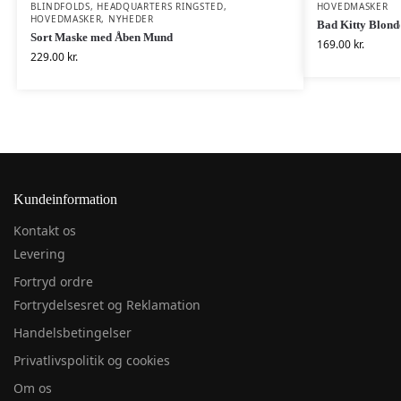
BLINDFOLDS
,
HEADQUARTERS RINGSTED
,
HOVEDMASKER
HOVEDMASKER
,
NYHEDER
Bad Kitty Blon
Sort Maske med Åben Mund
169.00
kr.
229.00
kr.
Kundeinformation
Kontakt os
Levering
Fortryd ordre
Fortrydelsesret og Reklamation
Handelsbetingelser
Privatlivspolitik og cookies
Om os