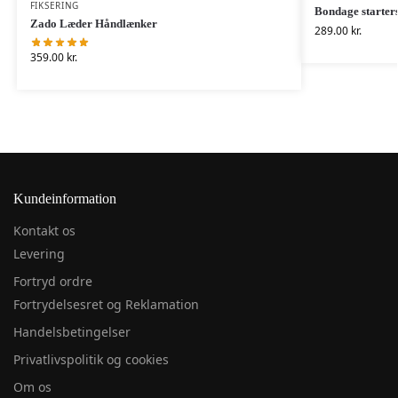
FIKSERING
Bondage starters
Zado Læder Håndlænker
289.00
kr.
359.00
kr.
Kundeinformation
Kontakt os
Levering
Fortryd ordre
Fortrydelsesret og Reklamation
Handelsbetingelser
Privatlivspolitik og cookies
Om os