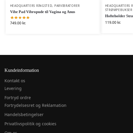
HEADQUARTERS RINGSTED
,
PARVIBRATORER
HEADQUARTERS 
STRØMPEBUKSER
Vibe Pad Vibropude til Vagina og Anus
Hofteholder Str
119.00
kr.
749.00
kr.
Kundeinformation
Kontakt os
Levering
Fortryd ordre
Fortrydelsesret og Reklamation
Handelsbetingelser
Privatlivspolitik og cookies
Om os