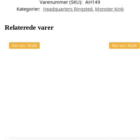
Varenummer (SKU):
AH149
Kategorier:
Headquarters Ringsted
,
Monster Kink
Relaterede varer
Kan ses i Butik
Kan ses i Butik