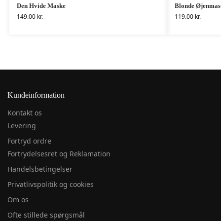
Den Hvide Maske
Blonde Øjenmas
149.00
kr.
119.00
kr.
Kundeinformation
Kontakt os
Levering
Fortryd ordre
Fortrydelsesret og Reklamation
Handelsbetingelser
Privatlivspolitik og cookies
Om os
Ofte stillede spørgsmål