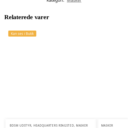
Kategori:
Masker
Relaterede varer
Kan ses i Butik
BDSM UDSTYR
,
HEADQUARTERS RINGSTED
,
MASKER
MASKER