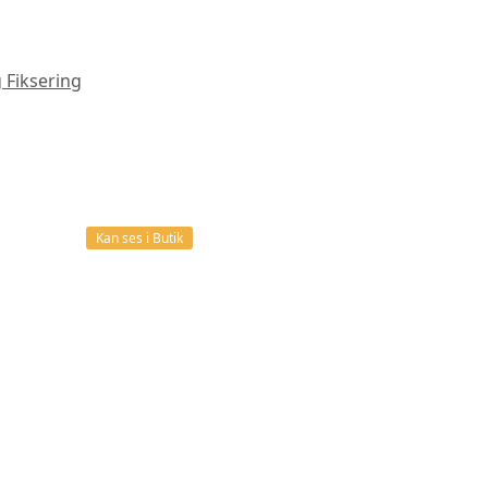
 Fiksering
Kan ses i Butik