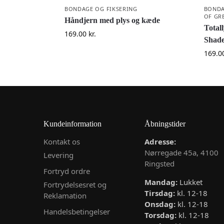
BONDAGE OG FIKSERING
BONDA
OF GR
Håndjern med plys og kæde
Total
169.00
kr.
Shade
169.0
Kundeinformation
Åbningstider
Kontakt os
Adresse:
Nørregade 45a, 4100
Levering
Ringsted
Fortryd ordre
Mandag:
Lukket
Fortrydelsesret og
Tirsdag:
kl. 12-18
Reklamation
Onsdag:
kl. 12-18
Handelsbetingelser
Torsdag:
kl. 12-18