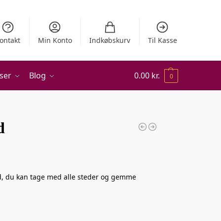
ontakt
Min Konto
Indkøbskurv
Til Kasse
ser
Blog
0.00
kr.
0
d
d, du kan tage med alle steder og gemme