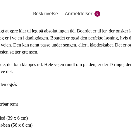
Beskrivelse
Anmeldelser
0
 at gøre klar til leg på absolut ingen tid. Boardet er til jer, der ønske
og er i vejen i dagligdagen. Boardet er også den perfekte løsning, hvis d
vejen. Den kan nemt passe under sengen, eller i klædeskabet. Det er ogs
tasien sætter grænsen.
plade, der kan klappes ud. Hele vejen rundt om pladen, er der D ringe, der
ave det.
den også:
erbar rem)
dled (39 x 6 cm)
er/ben (56 x 6 cm)