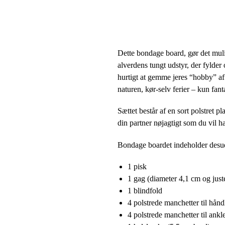
Dette bondage board, gør det muligt
alverdens tungt udstyr, der fylder 
hurtigt at gemme jeres “hobby” af 
naturen, kør-selv ferier – kun fan
Sættet består af en sort polstret 
din partner nøjagtigt som du vil h
Bondage boardet indeholder desu
1 pisk
1 gag (diameter 4,1 cm og just
1 blindfold
4 polstrede manchetter til hån
4 polstrede manchetter til ankl