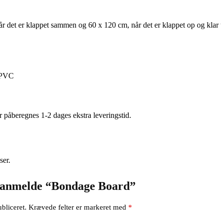
r det er klappet sammen og 60 x 120 cm, når det er klappet op og klar ti
g PVC
er påberegnes 1-2 dages ekstra leveringstid.
ser.
at anmelde “Bondage Board”
bliceret.
Krævede felter er markeret med
*