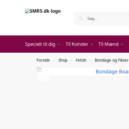
Specielt til dig
Til Kvinder
Til Mænd
Forside
Shop
Fetish
Bondage og Fikser
»
»
»