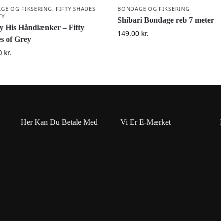
GE OG FIKSERING
,
FIFTY SHADES
BONDAGE OG FIKSERING
EY
Shibari Bondage reb 7 meter
ly His Håndlænker – Fifty
149.00
kr.
s of Grey
0
kr.
Her Kan Du Betale Med
Vi Er E-Mærket