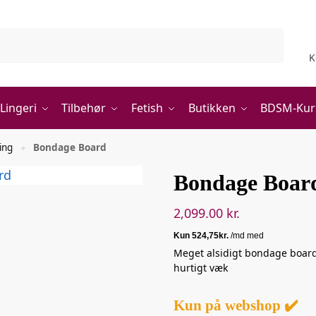
Søg
K
Lingeri
Tilbehør
Fetish
Butikken
BDSM-Kur
ing
Bondage Board
»
Bondage Boar
2,099.00
kr.
Meget alsidigt bondage boar
hurtigt væk
Kun på webshop ✔️