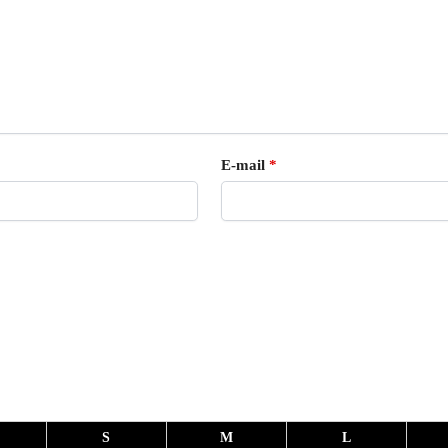
E-mail
*
S
M
L