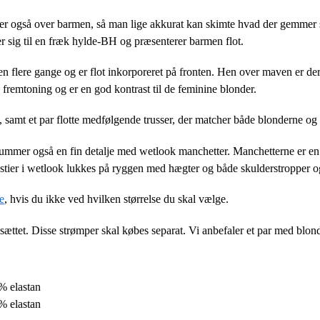
r også over barmen, så man lige akkurat kan skimte hvad der gemmer 
r sig til en fræk hylde-BH og præsenterer barmen flot.
n flere gange og er flot inkorporeret på fronten. Hen over maven er der
 fremtoning og er en god kontrast til de feminine blonder.
 samt et par flotte medfølgende trusser, der matcher både blonderne og
ummer også en fin detalje med wetlook manchetter. Manchetterne er en 
stier i wetlook lukkes på ryggen med hægter og både skulderstropper og
e
, hvis du ikke ved hvilken størrelse du skal vælge.
ættet. Disse strømper skal købes separat. Vi anbefaler et par med blond
% elastan
% elastan