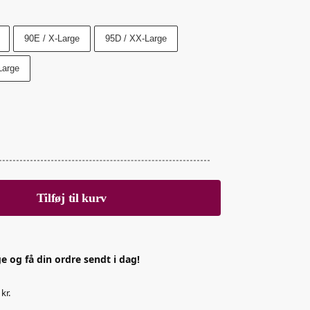
90E / X-Large
95D / XX-Large
Large
Tilføj til kurv
e og få din ordre sendt i dag!
kr.