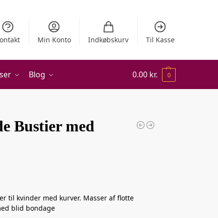
ontakt
Min Konto
Indkøbskurv
Til Kasse
ser
Blog
0.00
kr.
0
e Bustier med
er til kvinder med kurver. Masser af flotte
 med blid bondage