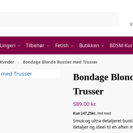
Søg
K
Lingeri
Tilbehør
Fetish
Butikken
BDSM-Kur
 Kvinder
Bondage Blonde Bustier med Trusser
»
Bondage Blond
Trusser
589.00
kr.
Smuk og ultra detaljeret busti
detaljer og ideel til en aften