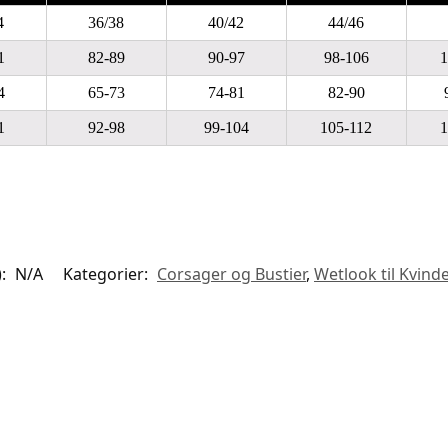
4
36/38
40/42
44/46
1
82-89
90-97
98-106
1
4
65-73
74-81
82-90
1
92-98
99-104
105-112
1
):
N/A
Kategorier:
Corsager og Bustier
,
Wetlook til Kvind