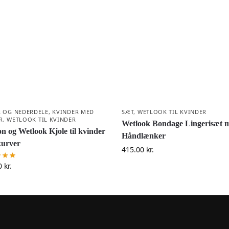
R OG NEDERDELE
,
KVINDER MED
SÆT
,
WETLOOK TIL KVINDER
R
,
WETLOOK TIL KVINDER
Wetlook Bondage Lingerisæt 
on og Wetlook Kjole til kvinder
Håndlænker
urver
415.00
kr.
0
kr.