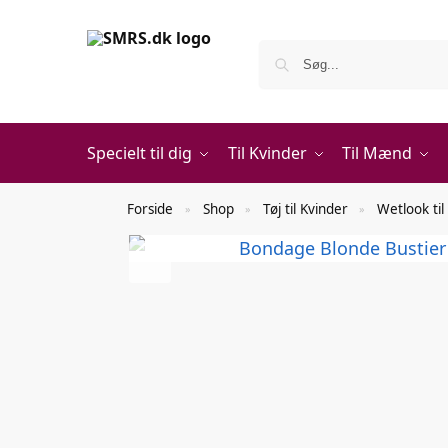
Specielt til dig
Til Kvinder
Til Mænd
Forside
Shop
Tøj til Kvinder
Wetlook til
»
»
»