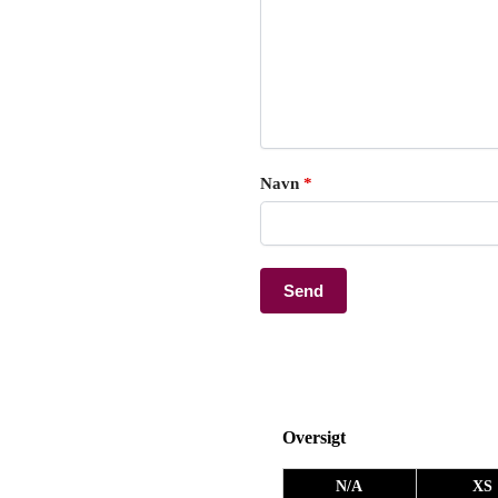
Navn
*
Oversigt
N/A
XS