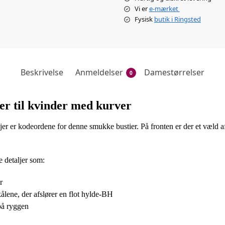
Vi er
e-mærket
Fysisk
butik i Ringsted
Beskrivelse
Anmeldelser
Damestørrelser
0
er til kvinder med kurver
ljer er kodeordene for denne smukke bustier. På fronten er der et væld 
 detaljer som:
r
lene, der afslører en flot hylde-BH
på ryggen