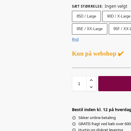
Ingen valgt
SÆT STØRRELSE
:
85D / Large
90D / X-Large
95E / XX-Large
95F / XX-
Ryd
Kun på webshop ✔️
Bestil inden kl. 12 på hverdag
Sikker online betaling
GRATIS fragt ved køb over 600 
Hurtig og diskret levering