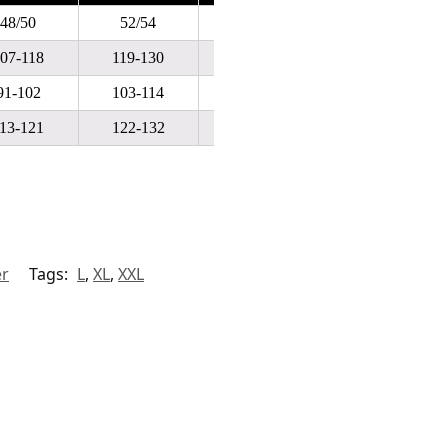
48/50
52/54
56/58
60/62
07-118
119-130
131-142
143-154
91-102
103-114
115-128
129-140
13-121
122-132
133-144
145-156
er
Tags:
L
,
XL
,
XXL