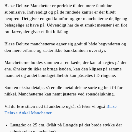
Blaze Deluxe Manchetter er perfekte til den mere feminine
submissive. Indvendigt og på de rundede kanter er der blødt
neopren. Det giver en god komfort og gør manchetterne dejlige og
behagelige at have på. Udvendigt har de et smukt mønster i en flot
rød farve, der giver et flot blikfang.
Blaze Deluxe manchetterne egner sig godt til både begynderen og
den mere erfarne og sætter ikke bankkontoen over styr.
Manchetterne holdes sammen af en kæde, der kan afhægtes på den
ene. Ønsker du ikke at bruge kæden, kan den klipses på samme
manchet og andet bondagetilbehør kan påsættes i D-ringene.
Som en ekstra detalje, så er alle metal-delene sorte og helt fri for
nikkel. Manchetterne kan nemt justeres ved spændelukning.
Vil du føre stilen ned til anklerne også, så fører vi også
Blaze
Deluxe Ankel Manchetter
.
Længde: ca 25 cm. (Målt på Længde på det brede stykke der
udgør selve manchetten)