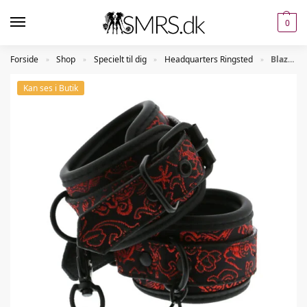
0
Forside
Shop
Specielt til dig
Headquarters Ringsted
Blaze Deluxe Manchetter med rød Brodering
»
»
»
»
Kan ses i Butik