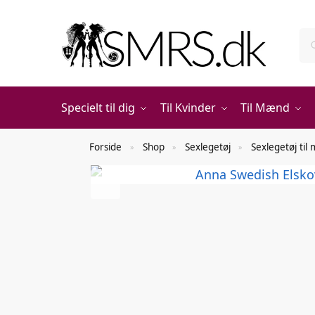
Specielt til dig
Til Kvinder
Til Mænd
Forside
Shop
Sexlegetøj
Sexlegetøj ti
»
»
»