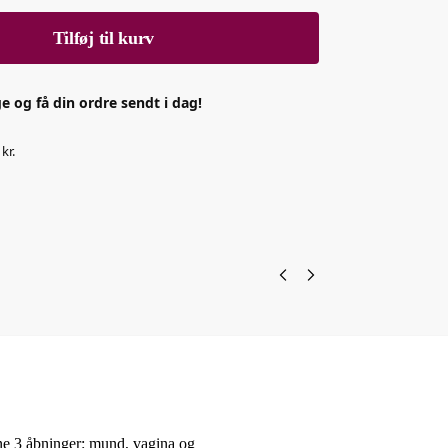
Tilføj til kurv
e og få din ordre sendt i dag!
kr.
ine 3 åbninger: mund, vagina og