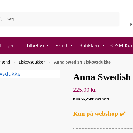
Søg
K
Lingeri
Tilbehør
Fetish
Butikken
BDSM-Kur
l mænd
Elskovsdukker
Anna Swedish Elskovsdukke
»
»
Anna Swedish
225.00
kr.
Kun på webshop ✔️