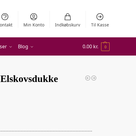
ontakt
Min Konto
Indkøbskurv
Til Kasse
ser
Blog
0.00
kr.
0
 Elskovsdukke