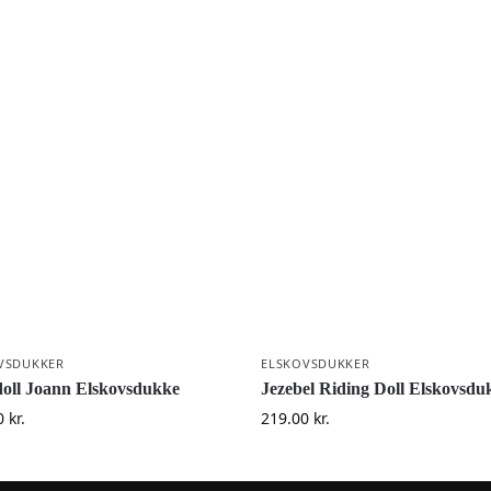
VSDUKKER
ELSKOVSDUKKER
oll Joann Elskovsdukke
Jezebel Riding Doll Elskovsdu
0
kr.
219.00
kr.