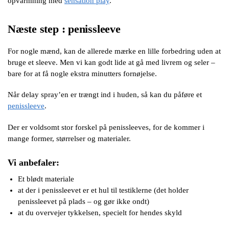
opvarmning med
sensation play
.
Næste step : penissleeve
For nogle mænd, kan de allerede mærke en lille forbedring uden at
bruge et sleeve. Men vi kan godt lide at gå med livrem og seler –
bare for at få nogle ekstra minutters fornøjelse.
Når delay spray’en er trængt ind i huden, så kan du påføre et
penissleeve
.
Der er voldsomt stor forskel på penissleeves, for de kommer i
mange former, størrelser og materialer.
Vi anbefaler:
Et blødt materiale
at der i penissleevet er et hul til testiklerne (det holder
penissleevet på plads – og gør ikke ondt)
at du overvejer tykkelsen, specielt for hendes skyld