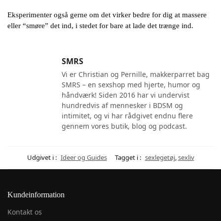
Eksperimenter også gerne om det virker bedre for dig at massere
eller “smøre” det ind, i stedet for bare at lade det trænge ind.
SMRS
Vi er Christian og Pernille, makkerparret bag
SMRS – en sexshop med hjerte, humor og
håndværk! Siden 2016 har vi undervist
hundredvis af mennesker i BDSM og
intimitet, og vi har rådgivet endnu flere
gennem vores butik, blog og podcast.
Udgivet i :
Ideer og Guides
Tagget i :
sexlegetøj
,
sexliv
Kundeinformation
Kontakt os