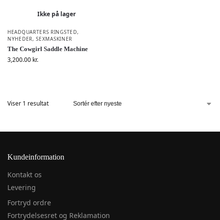
Ikke på lager
HEADQUARTERS RINGSTED
,
NYHEDER
,
SEXMASKINER
The Cowgirl Saddle Machine
3,200.00
kr.
Viser 1 resultat
Kundeinformation
Kontakt os
Levering
Fortryd ordre
Fortrydelsesret og Reklamation