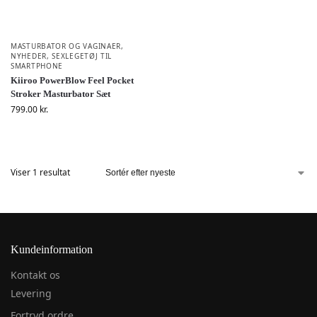
MASTURBATOR OG VAGINAER
,
NYHEDER
,
SEXLEGETØJ TIL
SMARTPHONE
Kiiroo PowerBlow Feel Pocket
Stroker Masturbator Sæt
799.00
kr.
Viser 1 resultat
Kundeinformation
Kontakt os
Levering
Fortryd ordre