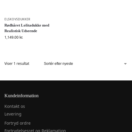
ELSKOVSDUKKER
Rødhåret Lolitadukke med
Realistisk Udseende
1,149.00
kr.
Viser 1 resultat
Kundeinformation
Kontakt os
Levering
Fortryd ordre
Fortrydelsesret og Reklamation