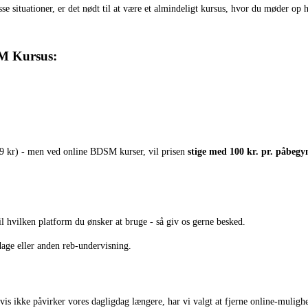
se situationer, er det nødt til at være et almindeligt kursus, hvor du møder op h
SM Kursus:
99 kr) - men ved online BDSM kurser, vil prisen
stige med 100 kr. pr. påbegy
l hvilken platform du ønsker at bruge - så giv os gerne besked.
dage eller anden reb-undervisning.
gvis ikke påvirker vores dagligdag længere, har vi valgt at fjerne online-mulig