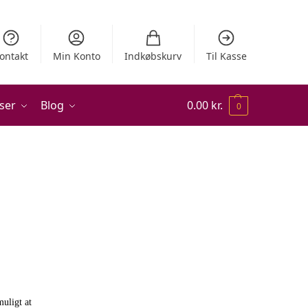
ontakt
Min Konto
Indkøbskurv
Til Kasse
ser
Blog
0.00
kr.
0
muligt at