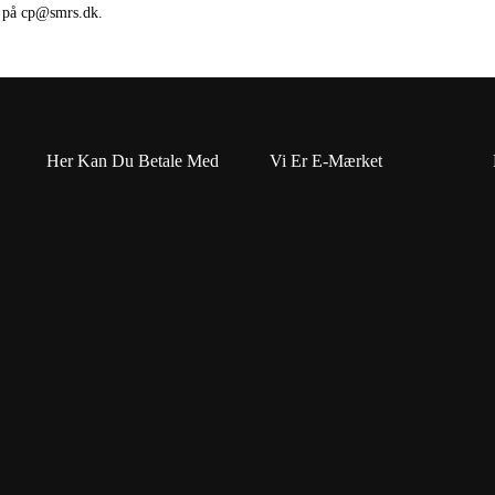
g på cp@smrs.dk.
Her Kan Du Betale Med
Vi Er E-Mærket