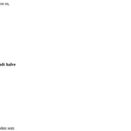
os os,
ndt halve
heden som