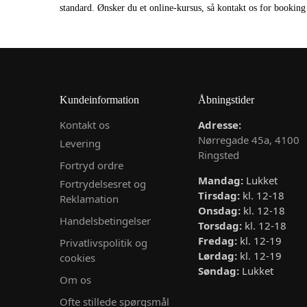
standard. Ønsker du et online-kursus, så kontakt os for bookin
Kundeinformation
Åbningstider
Kontakt os
Adresse:
Nørregade 45a, 4100
Levering
Ringsted
Fortryd ordre
Mandag:
Lukket
Fortrydelsesret og
Tirsdag:
kl. 12-18
Reklamation
Onsdag:
kl. 12-18
Handelsbetingelser
Torsdag:
kl. 12-18
Fredag:
kl. 12-19
Privatlivspolitik og
Lørdag:
kl. 12-19
cookies
Søndag:
Lukket
Om os
Ofte stillede spørgsmål