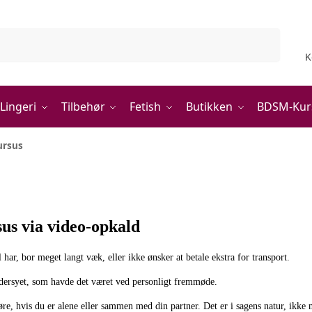
Søg
K
Lingeri
Tilbehør
Fetish
Butikken
BDSM-Kur
ursus
us via video-opkald
har, bor meget langt væk, eller ikke ønsker at betale ekstra for transport.
æddersyet, som havde det været ved personligt fremmøde.
øre, hvis du er alene eller sammen med din partner. Det er i sagens natur, ikke 